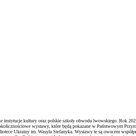
instytucje kultury oraz polskie szkoły obwodu lwowskiego. Rok 202
ą okolicznościowe wystawy, które będą pokazane w Państwowym P
bliotece Ukrainy im. Wasyla Stefanyka. Wystawy te są owocem wsp