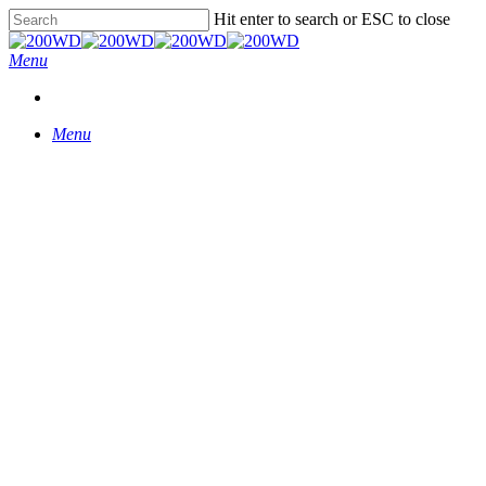
Skip
Hit enter to search or ESC to close
to
Close
main
Search
Menu
content
Menu