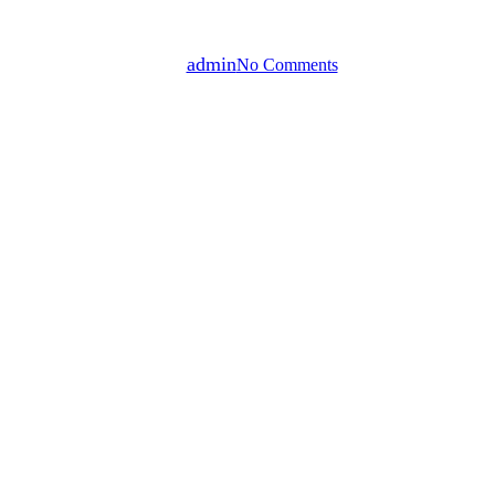
By
admin
No Comments