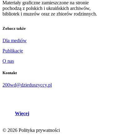
Materiały graficzne zamieszczone na stronie
pochodzą z polskich i ukraińskich archiwów,
bibliotek i muzeów oraz ze zbiorów rodzinnych.
Zobacz także
Dla mediów
Publikacje
O nas
Kontakt
200wd@dzieduszyccy.pl
W
i
ę
c
e
j
©
2026
Polityka prywatności