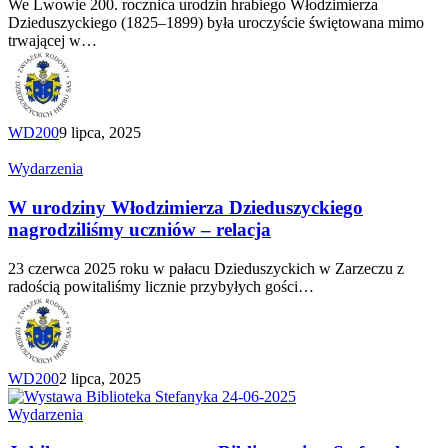
We Lwowie 200. rocznica urodzin hrabiego Włodzimierza
Dzieduszyckiego (1825–1899) była uroczyście świętowana mimo
trwającej w…
WD200
9 lipca, 2025
W
Wydarzenia
urodziny
Włodzimierza
W urodziny Włodzimierza Dzieduszyckiego
Dzieduszyckiego
nagrodziliśmy uczniów – relacja
nagrodziliśmy
uczniów
23 czerwca 2025 roku w pałacu Dzieduszyckich w Zarzeczu z
–
radością powitaliśmy licznie przybyłych gości…
relacja
WD200
2 lipca, 2025
Jubileuszowa
Wydarzenia
wystawa