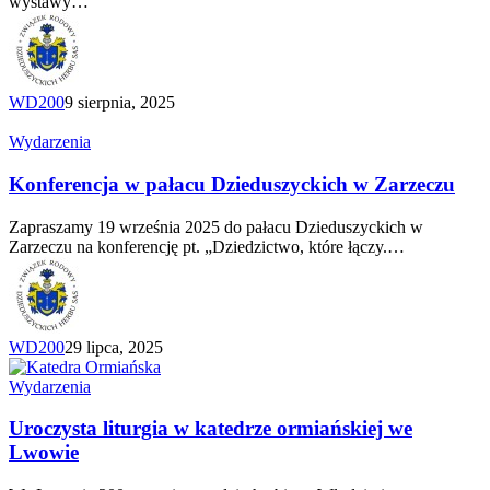
wystawy…
WD200
9 sierpnia, 2025
Konferencja
Wydarzenia
w pałacu
Dzieduszyckich
Konferencja w pałacu Dzieduszyckich w Zarzeczu
w Zarzeczu
Zapraszamy 19 września 2025 do pałacu Dzieduszyckich w
Zarzeczu na konferencję pt. „Dziedzictwo, które łączy.…
WD200
29 lipca, 2025
Uroczysta
Wydarzenia
liturgia
w katedrze
Uroczysta liturgia w katedrze ormiańskiej we
ormiańskiej
Lwowie
we
Lwowie