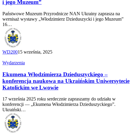
i jego Muzeum”
i jego
Muzeum”
Państwowe Muzeum Przyrodnicze NAN Ukrainy zaprasza na
wernisaż wystawy „Włodzimierz Dzieduszycki i jego Muzeum”
16…
WD200
15 września, 2025
Ekumena
Wydarzenia
Włodzimierza
Dzieduszyckiego
Ekumena Włodzimierza Dzieduszyckiego –
–
konferencja naukowa na Ukraińskim Uniwersytecie
konferencja
Katolickim we Lwowie
naukowa
na Ukraińskim
17 września 2025 roku serdecznie zapraszamy do udziału w
Uniwersytecie
konferencji — „Ekumena Włodzimierza Dzieduszyckiego”.
Katolickim
Ukraiński…
we
Lwowie