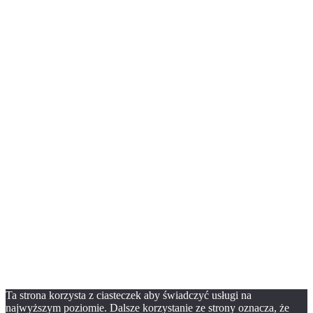
Strona główna
Wydarzenia
O Włodzimierzu
Kalendarium życia
Śladami Włodzimierza
Galeria
Publikacje
O nas
Dla mediów
Kontakt
facebook
youtube
Ta strona korzysta z ciasteczek aby świadczyć usługi na
najwyższym poziomie. Dalsze korzystanie ze strony oznacza, że