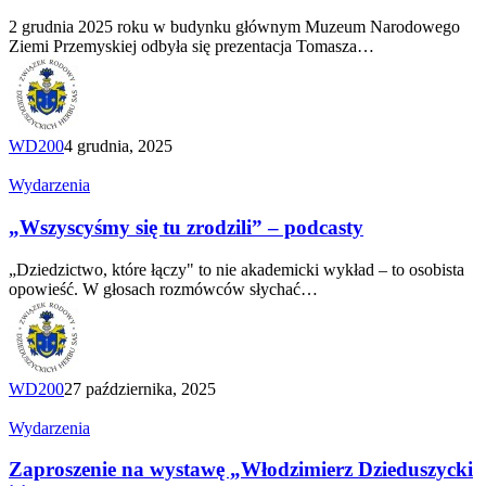
–
2 grudnia 2025 roku w budynku głównym Muzeum Narodowego
opowieść
Ziemi Przemyskiej odbyła się prezentacja Tomasza…
Tomasza
Kuby
Kozłowskiego
WD200
4 grudnia, 2025
„Wszyscyśmy
Wydarzenia
się
tu
„Wszyscyśmy się tu zrodzili” – podcasty
zrodzili”
–
„Dziedzictwo, które łączy" to nie akademicki wykład – to osobista
podcasty
opowieść. W głosach rozmówców słychać…
WD200
27 października, 2025
Zaproszenie
Wydarzenia
na wystawę
„Włodzimierz
Zaproszenie na wystawę „Włodzimierz Dzieduszycki
Dzieduszycki