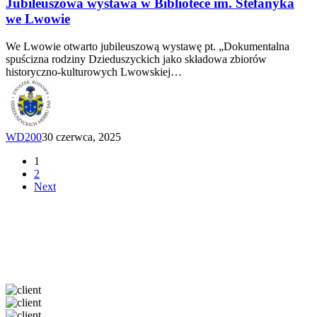
w Bibliotece
Jubileuszowa wystawa w Bibliotece im. Stefanyka
im.
we Lwowie
Stefanyka
we
We Lwowie otwarto jubileuszową wystawę pt. „Dokumentalna
Lwowie
spuścizna rodziny Dzieduszyckich jako składowa zbiorów
historyczno-kulturowych Lwowskiej…
WD200
30 czerwca, 2025
1
2
Next